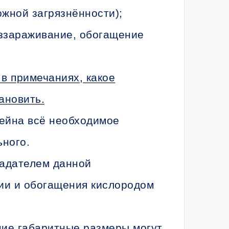
жной загрязнённости);
ззараживание, обогащение
в примечаниях, какое
ановить.
ейна всё необходимое
льного.
ладателем данной
ии и обогащения кислородом
ние габаритные размеры могут