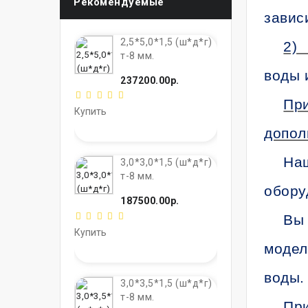
Рекомендуемые
завис
2,5*5,0*1,5 (ш*д*г)
2)
т-8 мм.
воды 
237200.00р.
При
Купить
допол
Наш
3,0*3,0*1,5 (ш*д*г)
т-8 мм.
обору
187500.00р.
Вы 
Купить
модел
воды.
3,0*3,5*1,5 (ш*д*г)
т-8 мм.
При