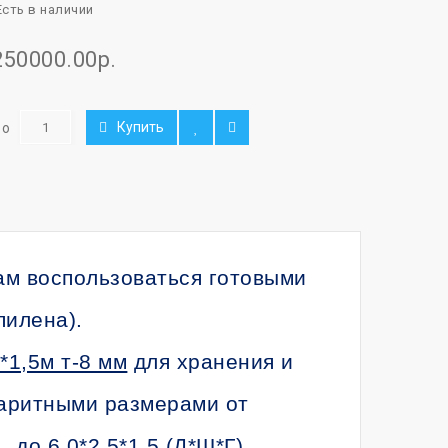
сть в наличии
250000.00р.
Купить
во
ам воспользоваться готовыми
пилена).
*1,5м т-8 мм
для хранения и
баритными размерами от
, до 6,0*2,5*1,5 (Д*Ш*Г)