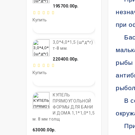
195700.00р.
незна
Купить
при о
Бас
3,0*4,0*1,5 (ш*д*г)
т-8 мм.
мальк
220400.00р.
рыбы 
Купить
антиб
рыбол
КУПЕЛЬ
В с
ПРЯМОУГОЛЬНОЙ
ФОРМЫ ДЛЯ БАНИ
окруж
И ДОМА 1,1*1,0*1,5
м. 8 мм толщ
При
63000.00р.