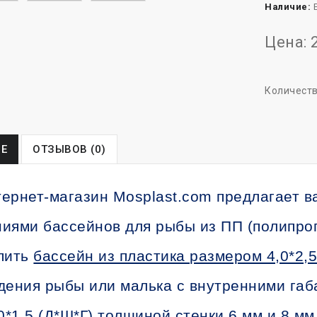
Наличие:
Е
Цена: 
Количест
Е
ОТЗЫВОВ (0)
ернет-магазин Mosplast.com предлагает в
иями бассейнов для рыбы из ПП (полипро
пить
бассейн из пластика размером 4,0*2,5
дения рыбы или малька с внутренними га
0*1,5 (Д*Ш*Г) толщиной стенки 6 мм и 8 мм.