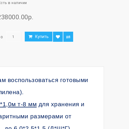
сть в наличии
238000.00р.
Купить
во
ам воспользоваться готовыми
пилена).
*1,0м т-8 мм
для хранения и
баритными размерами от
, до 6,0*2,5*1,5 (Д*Ш*Г)