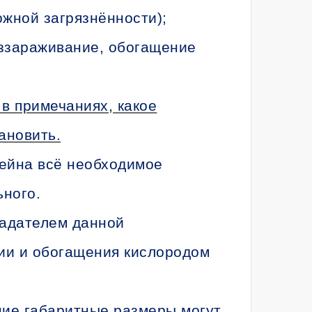
жной загрязнённости);
ззараживание, обогащение
в примечаниях, какое
ановить.
ейна всё необходимое
льного.
ладателем данной
ии и обогащения кислородом
ние габаритные размеры могут