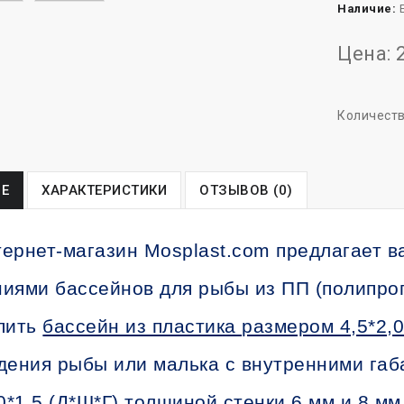
Наличие:
Е
Цена: 
Количест
Е
ХАРАКТЕРИСТИКИ
ОТЗЫВОВ (0)
ернет-магазин Mosplast.com предлагает в
иями бассейнов для рыбы из ПП (полипро
пить
бассейн из пластика размером 4,5*2,0
дения рыбы или малька с внутренними га
0*1,5 (Д*Ш*Г) толщиной стенки 6 мм и 8 мм.