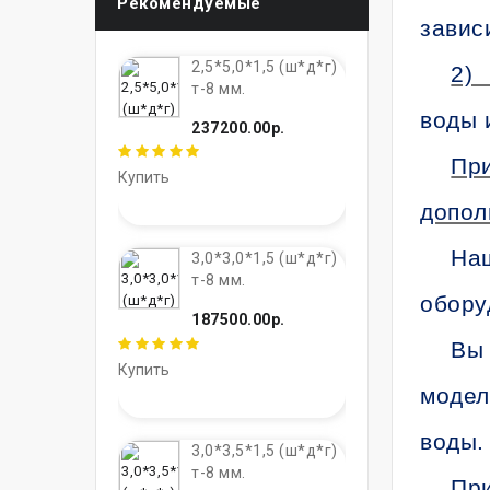
Рекомендуемые
завис
2,5*5,0*1,5 (ш*д*г)
2)
т-8 мм.
воды 
237200.00р.
При
Купить
допол
Наш
3,0*3,0*1,5 (ш*д*г)
т-8 мм.
обору
187500.00р.
Вы 
Купить
модел
воды.
3,0*3,5*1,5 (ш*д*г)
т-8 мм.
При