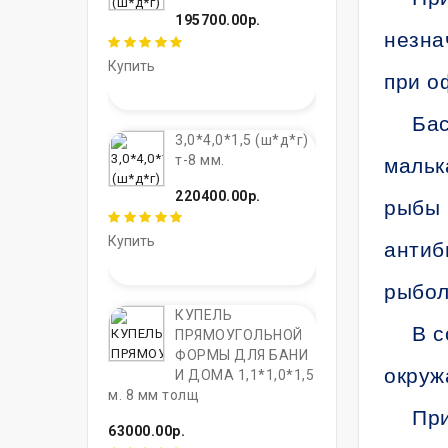
195700.00р.
незна
Купить
при о
Бас
3,0*4,0*1,5 (ш*д*г)
т-8 мм.
мальк
220400.00р.
рыбы 
Купить
антиб
рыбол
КУПЕЛЬ
В с
ПРЯМОУГОЛЬНОЙ
ФОРМЫ ДЛЯ БАНИ
окруж
И ДОМА 1,1*1,0*1,5
м. 8 мм толщ
При
63000.00р.