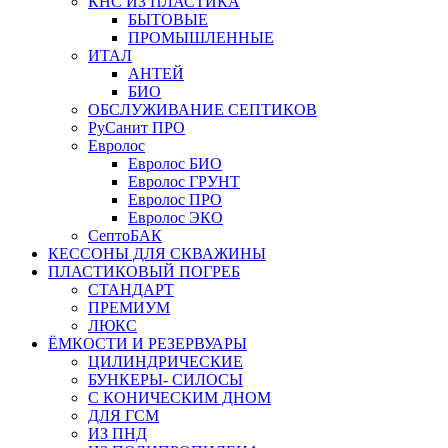
КНС ИЗ ПЛАСТИКА
БЫТОВЫЕ
ПРОМЫШЛЕННЫЕ
ИТАЛ
АНТЕЙ
БИО
ОБСЛУЖИВАНИЕ СЕПТИКОВ
РуСанит ПРО
Евролос
Евролос БИО
Евролос ГРУНТ
Евролос ПРО
Евролос ЭКО
СептоБАК
КЕССОНЫ ДЛЯ СКВАЖИНЫ
ПЛАСТИКОВЫЙ ПОГРЕБ
СТАНДАРТ
ПРЕМИУМ
ЛЮКС
ЁМКОСТИ И РЕЗЕРВУАРЫ
ЦИЛИНДРИЧЕСКИЕ
БУНКЕРЫ- СИЛОСЫ
С КОНИЧЕСКИМ ДНОМ
ДЛЯ ГСМ
ИЗ ПНД