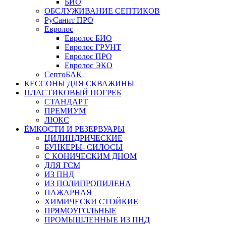
БИО
ОБСЛУЖИВАНИЕ СЕПТИКОВ
РуСанит ПРО
Евролос
Евролос БИО
Евролос ГРУНТ
Евролос ПРО
Евролос ЭКО
СептоБАК
КЕССОНЫ ДЛЯ СКВАЖИНЫ
ПЛАСТИКОВЫЙ ПОГРЕБ
СТАНДАРТ
ПРЕМИУМ
ЛЮКС
ЁМКОСТИ И РЕЗЕРВУАРЫ
ЦИЛИНДРИЧЕСКИЕ
БУНКЕРЫ- СИЛОСЫ
С КОНИЧЕСКИМ ДНОМ
ДЛЯ ГСМ
ИЗ ПНД
ИЗ ПОЛИПРОПИЛЕНА
ПАЖАРНАЯ
ХИМИЧЕСКИ СТОЙКИЕ
ПРЯМОУГОЛЬНЫЕ
ПРОМЫШЛЕННЫЕ ИЗ ПНД