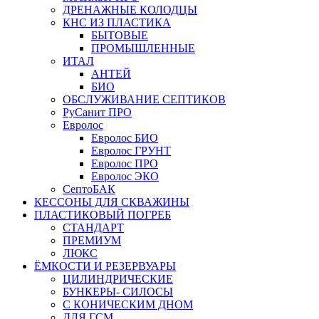
ДРЕНАЖНЫЕ КОЛОДЦЫ
КНС ИЗ ПЛАСТИКА
БЫТОВЫЕ
ПРОМЫШЛЕННЫЕ
ИТАЛ
АНТЕЙ
БИО
ОБСЛУЖИВАНИЕ СЕПТИКОВ
РуСанит ПРО
Евролос
Евролос БИО
Евролос ГРУНТ
Евролос ПРО
Евролос ЭКО
СептоБАК
КЕССОНЫ ДЛЯ СКВАЖИНЫ
ПЛАСТИКОВЫЙ ПОГРЕБ
СТАНДАРТ
ПРЕМИУМ
ЛЮКС
ЁМКОСТИ И РЕЗЕРВУАРЫ
ЦИЛИНДРИЧЕСКИЕ
БУНКЕРЫ- СИЛОСЫ
С КОНИЧЕСКИМ ДНОМ
ДЛЯ ГСМ