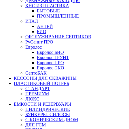
ДРЕНАЖНЫЕ КОЛОДЦЫ
КНС ИЗ ПЛАСТИКА
БЫТОВЫЕ
ПРОМЫШЛЕННЫЕ
ИТАЛ
АНТЕЙ
БИО
ОБСЛУЖИВАНИЕ СЕПТИКОВ
РуСанит ПРО
Евролос
Евролос БИО
Евролос ГРУНТ
Евролос ПРО
Евролос ЭКО
СептоБАК
КЕССОНЫ ДЛЯ СКВАЖИНЫ
ПЛАСТИКОВЫЙ ПОГРЕБ
СТАНДАРТ
ПРЕМИУМ
ЛЮКС
ЁМКОСТИ И РЕЗЕРВУАРЫ
ЦИЛИНДРИЧЕСКИЕ
БУНКЕРЫ- СИЛОСЫ
С КОНИЧЕСКИМ ДНОМ
ДЛЯ ГСМ